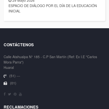
29 Mayo 2026
ESPACIO DE DIÁLOGO POR EL DÍA DE LA EDUCACIÓN
INICIAL
CONTÁCTENOS
Calle Atahualpa N° 185 - C.P San Martín (Ref: Ex I.E "Carlos
Mora Parra")
Huaral
(51) ---
(01)
RECLAMACIONES