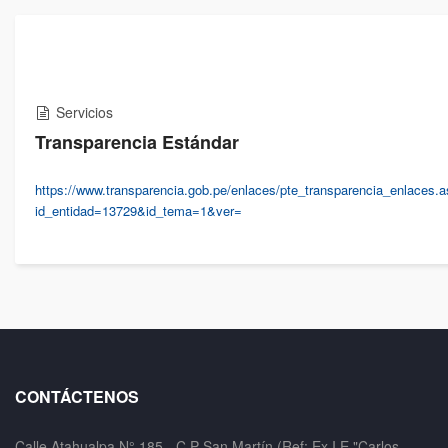
Servicios
Transparencia Estándar
https://www.transparencia.gob.pe/enlaces/pte_transparencia_enlaces.
id_entidad=13729&id_tema=1&ver=
CONTÁCTENOS
Calle Atahualpa N° 185 - C.P San Martín (Ref: Ex I.E "Carlos