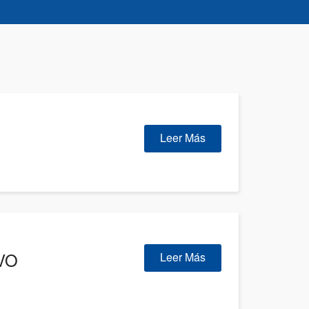
Leer Más
VO
Leer Más