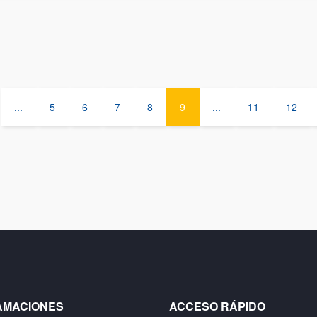
...
5
6
7
8
9
...
11
12
AMACIONES
ACCESO RÁPIDO